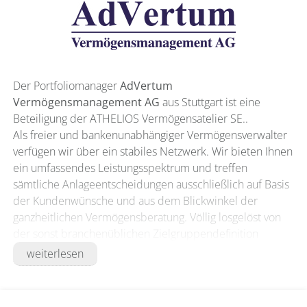
Der Portfoliomanager
AdVertum
Vermögensmanagement AG
aus Stuttgart ist eine
Beteiligung der ATHELIOS Vermögensatelier SE..
Als freier und bankenunabhängiger Vermögensverwalter
verfügen wir über ein stabiles Netzwerk. Wir bieten Ihnen
ein umfassendes Leistungsspektrum und treffen
sämtliche Anlageentscheidungen ausschließlich auf Basis
der Kundenwünsche und aus dem Blickwinkel der
ganzheitlichen Vermögensberatung. Völlig losgelöst von
der sonst branchenüblichen Zielgruppendefinition
erarbeiten und definieren wir mit unseren Kunden die
weiterlesen
individuell passende Anlagestrategie. Unter
Berücksichtigung der jeweiligen Anlagepräferenzen
beginnt dann der Investmentprozess mit Akribie, Sorgfalt