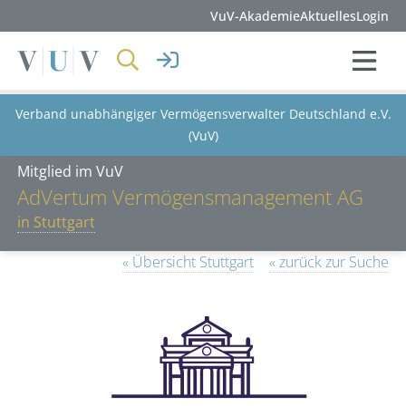
VuV-Akademie
Aktuelles
Login
Verband unabhängiger Vermögensverwalter Deutschland e.V.
(VuV)
Mitglied im VuV
AdVertum Vermögensmanagement AG
in Stuttgart
« Übersicht Stuttgart
« zurück zur Suche