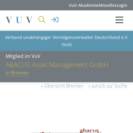
VuV-Akademie
Aktuelles
Login
Verband unabhängiger Vermögensverwalter Deutschland e.V.
(VuV)
Mitglied im VuV
ABACUS Asset Management GmbH
in Bremen
« Übersicht Bremen
« zurück zur Suche