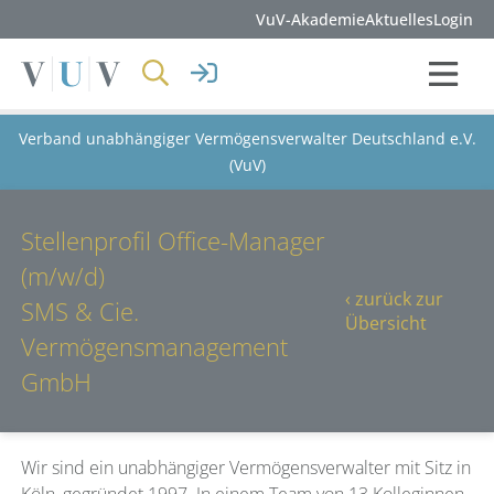
VuV-Akademie
Aktuelles
Login
Verband unabhängiger Vermögensverwalter Deutschland e.V.
(VuV)
Stellenprofil Office-Manager
(m/w/d)
‹ zurück zur
SMS & Cie.
Übersicht
Vermögensmanagement
GmbH
Wir sind ein unabhängiger Vermögensverwalter mit Sitz in