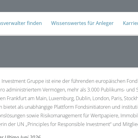
verwalter finden
Wissenswertes für Anleger
Karri
l Investment Gruppe ist eine der führenden europäischen Fon
uro administriertem Vermögen, mehr als 3.000 Publikums- und
en Frankfurt am Main, Luxemburg, Dublin, London, Paris, Stoc
bietet als unabhängige Plattform Fondsinitiatoren und instituti
onslösungen sowie Risikomanagement für Wertpapiere, Immobilie
rin der UN „Principles for Responsible Investment“ und Mitgli
er Ultimo Juni 2026