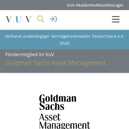
VuV-Akademie
Aktuelles
Login
Verband unabhängiger Vermögensverwalter Deutschland e.V.
(VuV)
Fördermitglied im VuV
Goldman Sachs Asset Management