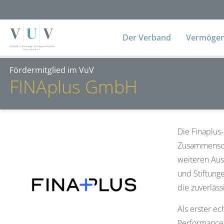
Der Verband
Vermögens
Fördermitglied im VuV
FINAplus GmbH
Die Finaplus
Zusammenschl
weiteren Aus
und Stiftung
die zuverläs
Als erster e
Performance,