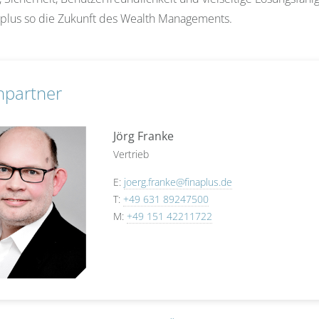
naplus so die Zukunft des Wealth Managements.
hpartner
Jörg Franke
Vertrieb
E:
joerg.franke@finaplus.de
T:
+49 631 89247500
M:
+49 151 42211722