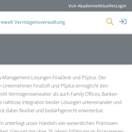
VuV-Akademie
Aktuelles
Login
erewelt Vermögensverwaltung
lth-Management-Lösungen FinaDesk und PSplus. Der
en Unternehmen FinaSoft und PSplus ermöglicht den
ohl Vermögensverwalter als auch Family Offices, Banken
e nahtlose Integration beider Lösungen untereinander und
ist dabei flexibel und bedarfsgerecht erweiterbar.
um unterliegt unser Handeln vier wesentlichen Prämissen:
igkeit. Gepaart mit über 25 Jahren Erfahrung im Finanzwesen