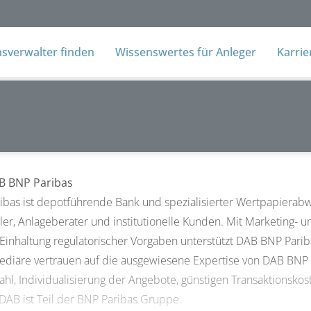
verwalter finden
Wissenswertes für Anleger
Karri
B BNP Paribas
bas ist depotführende Bank und spezialisierter Wertpapierabw
ler, Anlageberater und institutionelle Kunden. Mit Marketing- 
Einhaltung regulatorischer Vorgaben unterstützt DAB BNP Pariba
ediäre vertrauen auf die ausgewiesene Expertise von DAB BNP 
hl, Individualisierung der Angebote, günstigen Transaktionsko
 DAB ist Teil der BNP Paribas Gruppe.