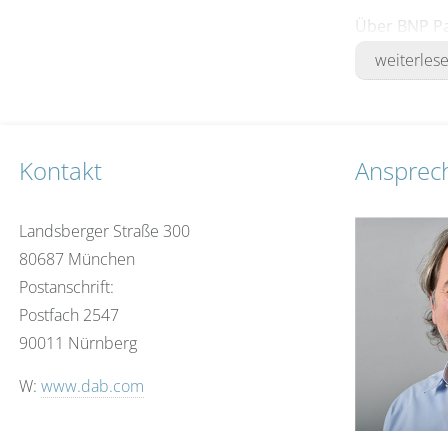
Über BNP Pa
BNP Paribas 
weiterles
aktiv und ha
werden von r
Kontakt
Ansprec
Landsberger Straße 300
80687 München
Postanschrift:
Postfach 2547
90011 Nürnberg
W:
www.dab.com