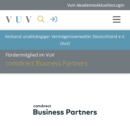
VuV-Akademie
Aktuelles
Login
Verband unabhängiger Vermögensverwalter Deutschland e.V.
(VuV)
Fördermitglied im VuV
comdirect Business Partners