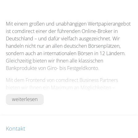
Mit einem großen und unabhängigen Wertpapierangebot
ist comdirect einer der führenden Online-Broker in
Deutschland – und dafür vielfach ausgezeichnet. Wir
handeln nicht nur an allen deutschen Börsenplätzen,
sondern auch an internationalen Börsen in 12 Ländern.
Gleichzeitig bieten wir Ihnen alle klassischen
Bankprodukte von Giro- bis Festgeldkonto.
Mit dem Frontend von comdirect Business Partners
bieten wir Ihnen ein Maximum an Möglichkeiten –
übersichtlich, schnell und mit hohen
weiterlesen
Sicherheitsstandards: Eine digitale
Kontoeröffnungsstrecke, die komplette
Kundenverwaltung, umfassende Orderfunktionalitäten
und die Unterstützung bei der Erfüllung regulatorischer
Kontakt
Pflichten. Individuell konfigurierte Reportsets oder der