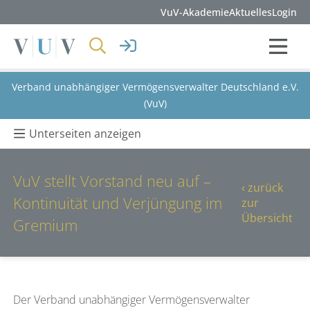
VuV-Akademie
Aktuelles
Login
Verband unabhängiger Vermögensverwalter Deutschland e.V.
(VuV)
Unterseiten anzeigen
VuV stellt Vorstand neu auf –
‹ zurück
Kontinuität und Verjüngung im
zur
Übersicht
Gremium
Der Verband unabhängiger Vermögensverwalter