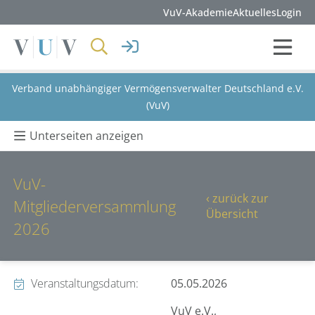
VuV-Akademie
Aktuelles
Login
Verband unabhängiger Vermögensverwalter Deutschland e.V.
(VuV)
Unterseiten anzeigen
VuV-
‹ zurück zur
Mitgliederversammlung
Übersicht
2026
Veranstaltungsdatum:
05.05.2026
VuV e.V.,