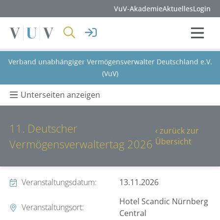
VuV-Akademie
Aktuelles
Login
Verband unabhängiger Vermögensverwalter Deutschland e.V.
(VuV)
Unterseiten anzeigen
11. Deutscher
‹ zurück zur
Übersicht
Vermögensverwaltertag 2026
Veranstaltungsdatum:
13.11.2026
Hotel Scandic Nürnberg
Veranstaltungsort:
Central